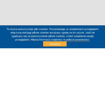
Ta strona wykorzystuje pliki cookies. Pozostawiając w ustawieniach przeglądarki
włączoną obsługę plików cookies wyrażasz zgodę na ich użycie. Jeśli nie
zgadzasz się na wykorzystanie plików cookies, zmień ustawienia swojej
przeglądarki. Więcej informacji znajdziesz w
polityce prywatności.
Akceptuj