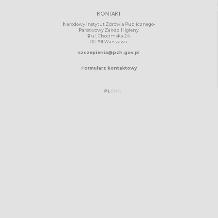
KONTAKT
Narodowy Instytut Zdrowia Publicznego-
Państwowy Zakład Higieny
ul. Chocimska 24
00-791 Warszawa
szczepienia@pzh.gov.pl
Formularz kontaktowy
PL
ENG